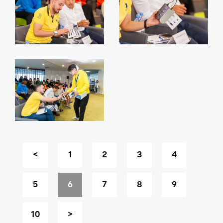
<
1
2
3
4
5
6
7
8
9
10
>