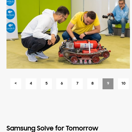
<
4
5
6
7
8
9
10
Samsung Solve for Tomorrow