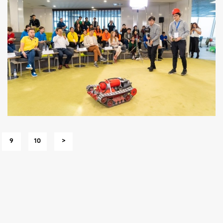
9
10
>