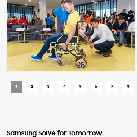
1
2
3
4
5
6
7
8
Samsung Solve for Tomorrow